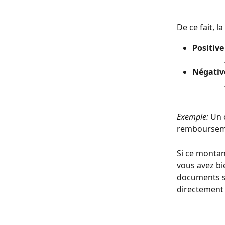
De ce fait, l
Positive
​                
Négativ
 
Exemple:
 Un 
remboursemen
Si ce montant
vous avez bi
documents s
directement 