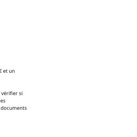
 et un 
érifier si 
es 
s documents 