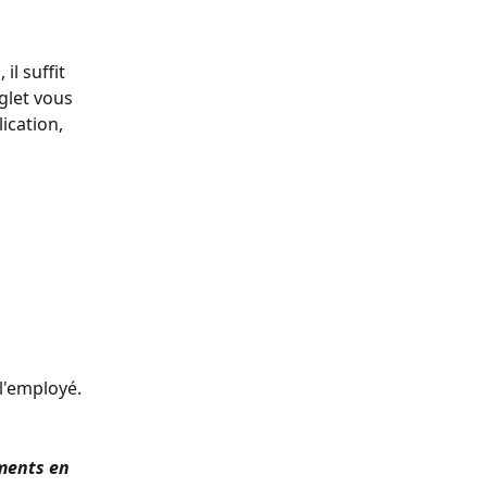
l suffit 
nglet vous 
ication, 
l'employé. 
ments en 