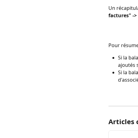
Un récapitul
factures" ->
Pour résumer
Si la ba
ajoutés 
Si la ba
d'associ
Articles