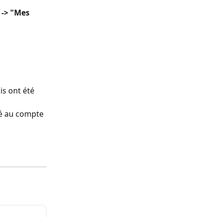
-> "Mes 
s ont été 
ié au compte 