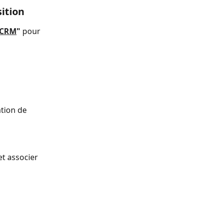
sition
 CRM
" 
pour 
tion de 
 
et associer 